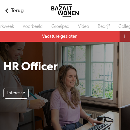
Terug
rkweek
Voorbeeld
Groeipad
Video
Bedrijf
Colleg
Vacature gesloten
i
HR Officer
Interesse