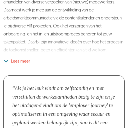
afhandelen van diverse verzoeken van (nieuwe) medewerkers.
Daarnaast werk je mee aan de ontwikkeling van de
arbeidsmarktcommunicatie via de contentkalender en ondersteun
je bij diverse HR-projecten. Ook het verzorgen van het
onboarding- en het in- en uitstroomproces behoren tot jouw
takenpakket. Daarbij zijn innovatieve ideeën over hoe het proces in
de toekomst sneller, beter en efficiënter kan altijd welkom.
Lees meer
Je komt te werken in een betrokken HR-team bestaande uit een HR
Adviseur, een externe HR Adviseur en een Salarisadministrateur.
Als je het leuk vindt om zelfstandig en met
verschillen de werkzaamheden bezig te zijn en je
het uitdagend vindt om de 'employer journey' te
optimaliseren in een omgeving waar secuur en
gepland werken belangrijk zijn, dan is dit een