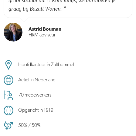
groot sociaal hart? Kom langs, we ontmoeten je
graag bij Bazalt Wonen.
”
Astrid Bouman
HRM-adviseur
Hoofdkantoor in Zaltbommel
Actief in Nederland
70 medewerkers
Opgericht in 1919
50% / 50%